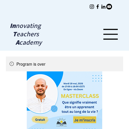
In
novating
T
eachers
A
cademy
Program is over