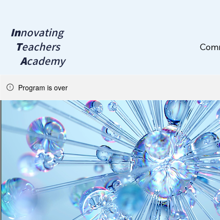
In
novating
T
eachers
Com
A
cademy
Program is over