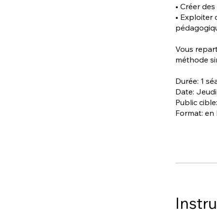
• Créer des
• Exploiter
pédagogiqu
Vous repart
méthode sim
Durée: 1 sé
Date: Jeudi
Public cibl
Format: en 
Instr