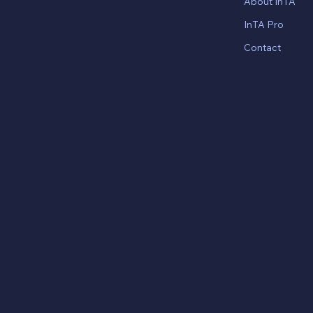
About InTA
InTA Pro
Contact