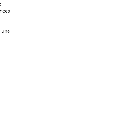
;
ences
t une