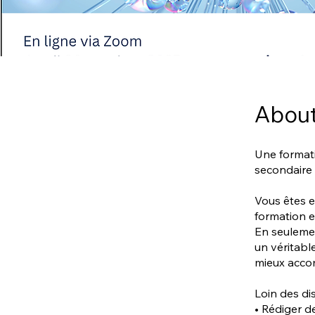
Abou
Une formati
secondaire
Vous êtes e
formation e
En seulemen
un véritabl
mieux acco
Loin des di
• Rédiger d