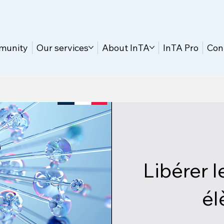
munity
Our services
About InTA
InTA Pro
Con
Libérer 
él