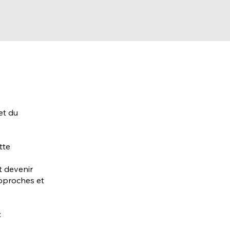
et du
tte
t devenir
approches et
: