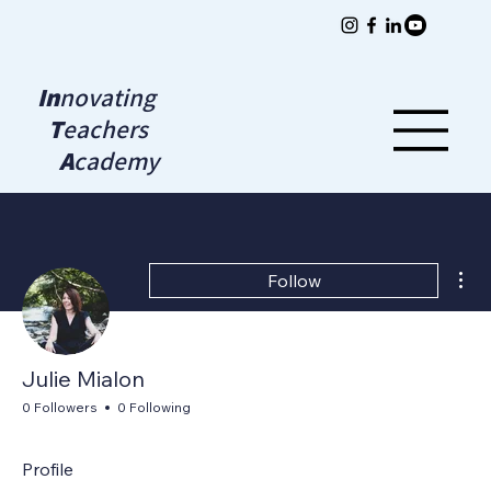
In
novating
T
eachers
A
cademy
Mor
Follow
Julie Mialon
0 Followers
0 Following
Profile