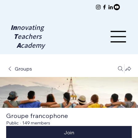
In
novating
T
eachers
A
cademy
Groups
Groupe francophone
Public
·
149 members
Join