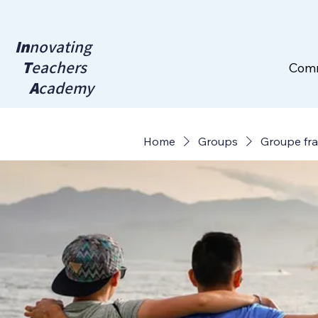
In
novating
T
eachers
Com
A
cademy
Home
Groups
Groupe fr