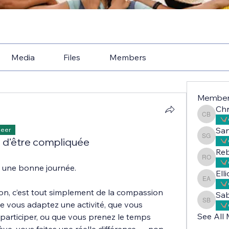
Media
Files
Members
Membe
Chr
Christe
Sa
Peer
in d’être compliquée
Sandri
Reb
Rebecc
 une bonne journée.
Ell
Elliot 
sion, c’est tout simplement de la compassion 
Sab
e vous adaptez une activité, que vous 
Sabah A
See All
participer, ou que vous prenez le temps 