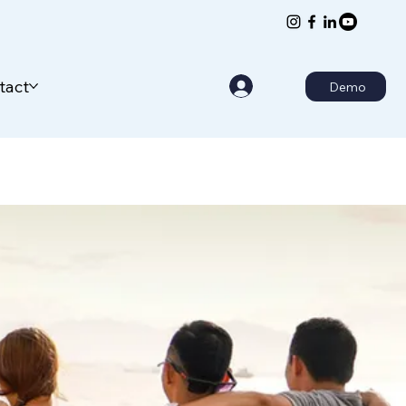
tact
Demo