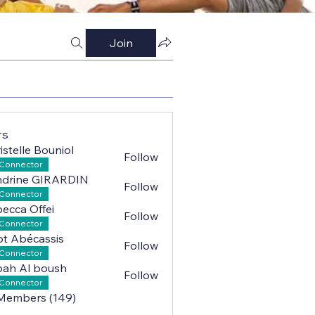
Join
rs
istelle Bouniol
Follow
lle Bouniol
Connector
ndrine GIRARDIN
Follow
ne GIRARDIN
Connector
ecca Offei
Follow
a Offei
Connector
iot Abécassis
Follow
Abécassis
Connector
ah Al boush
Follow
l boush
Connector
 Members (149)