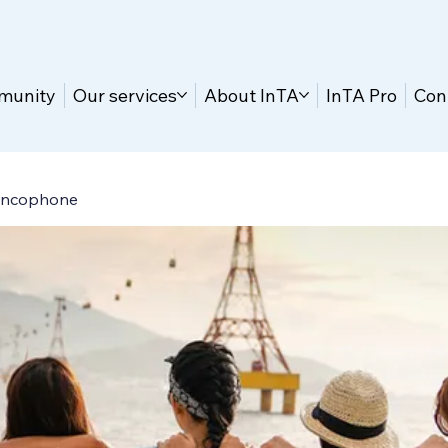
munity
Our services
About InTA
InTA Pro
Con
ancophone