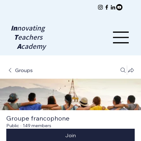
In
novating
T
eachers
A
cademy
Groups
Groupe francophone
Public
·
149 members
Join