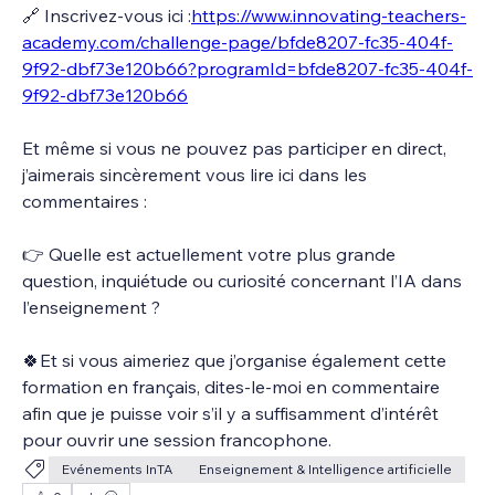
🔗 Inscrivez-vous ici :
https://www.innovating-teachers-
academy.com/challenge-page/bfde8207-fc35-404f-
9f92-dbf73e120b66?programId=bfde8207-fc35-404f-
9f92-dbf73e120b66
Et même si vous ne pouvez pas participer en direct, 
j’aimerais sincèrement vous lire ici dans les 
commentaires :
👉 Quelle est actuellement votre plus grande 
question, inquiétude ou curiosité concernant l’IA dans 
l’enseignement ?
🍀Et si vous aimeriez que j’organise également cette 
formation en français, dites-le-moi en commentaire 
afin que je puisse voir s’il y a suffisamment d’intérêt 
pour ouvrir une session francophone.
Evénements InTA
Enseignement & Intelligence artificielle