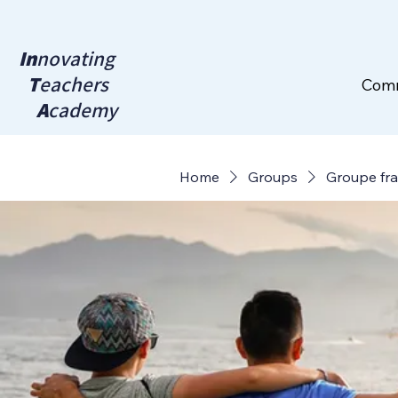
In
novating
T
eachers
Com
A
cademy
Home
Groups
Groupe fr