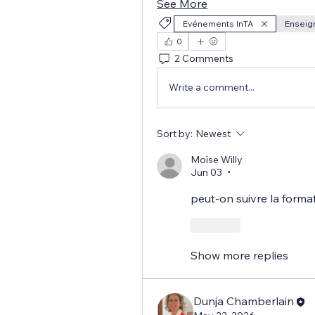
See More
Evénements InTA
Enseign
0
2 Comments
Write a comment...
Sort by:
Newest
Moïse Willy
Jun 03
•
peut-on suivre la forma
Like
Show more replies
Dunja Chamberlain