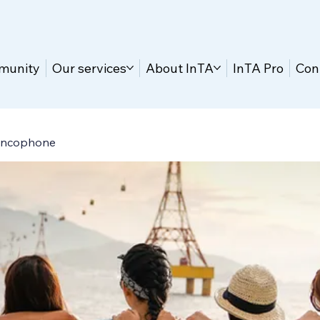
munity
Our services
About InTA
InTA Pro
Con
ancophone