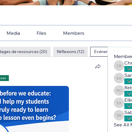
Media
Files
Members
tages de ressources (20)
Réflexions (12)
Evénements InTA (8
Membe
Chr
Christe
Sa
Peer
Sandri
Reb
Rebecc
Ell
Elliot 
Sab
Sabah A
See All