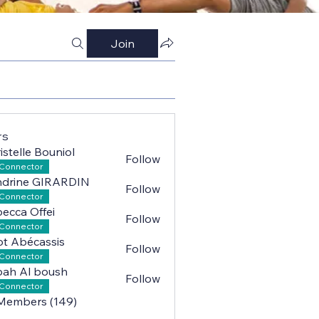
Join
)
Questions? Partageons nos Solutions (13)
Autonomie & age
rs
istelle Bouniol
Follow
lle Bouniol
Connector
ndrine GIRARDIN
Follow
ne GIRARDIN
Connector
ecca Offei
Follow
a Offei
Connector
iot Abécassis
Follow
Abécassis
Connector
ah Al boush
Follow
l boush
Connector
 Members (149)