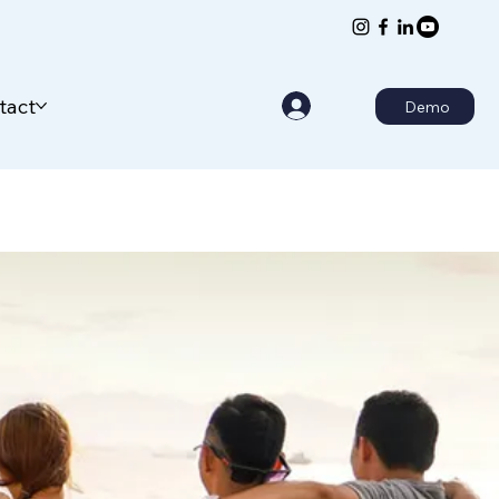
tact
Demo