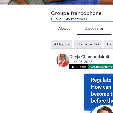
Groupe francophone
Public
·
149 members
About
Discussion
All topics
Bien être (19)
Par
Dunja Chamberlain
June 25, 2026
InTA Team
Supportive 