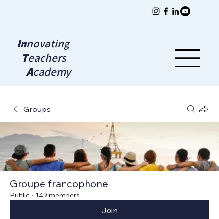
In
novating
T
eachers
A
cademy
Groups
Groupe francophone
Public
·
149 members
Join