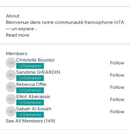
About
Bienvenue dans notre communauté francophone InTA
— un espace
...
Read more
Members
Christelle Bouniol
Follow
Christelle Bouniol
Connector
Sandrine GIRARDIN
Follow
Sandrine GIRARDIN
Connector
Rebecca Offei
Follow
Rebecca Offei
Connector
Elliot Abécassis
Follow
Elliot Abécassis
Connector
Sabah Al boush
Follow
Sabah Al boush
Connector
See All Members (149)