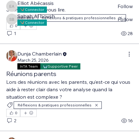
Elliot Abécassis
Follow
Elliot Abécassis
Je me réjouis de vous lire.
Connector
Sabah Al boush
Bien être
Réflexions & pratiques professionnelles
Follow
Sabah Al boush
Connector
0
See All Members (149)
1
28
Dunja Chamberlain
March 25, 2026
InTA Team
Supportive Peer
Réunions parents
Lors des réunions avec les parents, qu’est-ce qui vous 
aide à rester clair dans votre analyse quand la 
situation est complexe ?
Réflexions & pratiques professionnelles
0
2
16