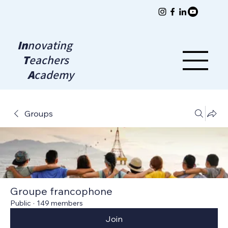
In
novating
T
eachers
A
cademy
Groups
Groupe francophone
Public
·
149 members
Join