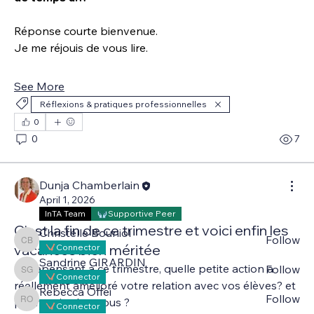
Réponse courte bienvenue.
Je me réjouis de vous lire.
See More
Réflexions & pratiques professionnelles
0
About
0
7
Bienvenue dans notre communauté francophone InTA
— un espace
...
Read more
Dunja Chamberlain
April 1, 2026
InTA Team
Supportive Peer
Members
C'est la fin de ce trimestre et voici enfin les
Christelle Bouniol
Follow
Christelle Bouniol
vacances bien méritée
Connector
Sandrine GIRARDIN
En repensant à ce trimestre, quelle petite action a 
Follow
Sandrine GIRARDIN
Connector
réellement amélioré votre relation avec vos élèves? et 
Rebecca Offei
Follow
pourquoi selon vous ?
Rebecca Offei
Connector