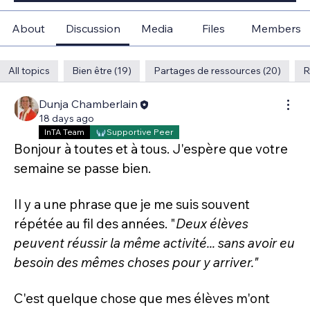
About
Discussion
Media
Files
Members
All topics
Bien être (19)
Partages de ressources (20)
R
Dunja Chamberlain
18 days ago
InTA Team
Supportive Peer
Bonjour à toutes et à tous. J'espère que votre 
semaine se passe bien.
Il y a une phrase que je me suis souvent 
répétée au fil des années. "
Deux élèves 
peuvent réussir la même activité... sans avoir eu 
besoin des mêmes choses pour y arriver."
C'est quelque chose que mes élèves m'ont 