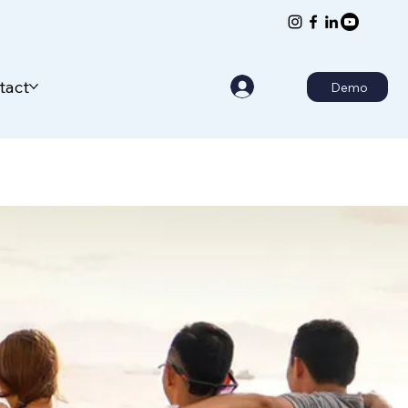
tact
Demo