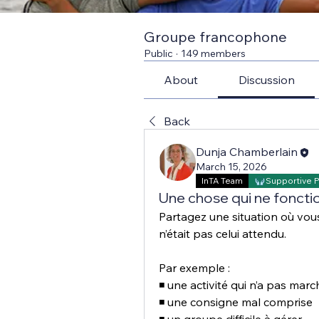
Groupe francophone
Public
·
149 members
About
Discussion
Back
Dunja Chamberlain
March 15, 2026
InTA Team
Supportive 
Une chose qui ne fonct
Partagez une situation où vous
n’était pas celui attendu.
Par exemple :
◾ une activité qui n’a pas marc
◾ une consigne mal comprise 