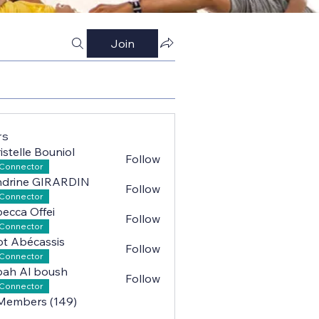
Join
rs
istelle Bouniol
Follow
lle Bouniol
Connector
ndrine GIRARDIN
Follow
ne GIRARDIN
Connector
ecca Offei
Follow
a Offei
Connector
iot Abécassis
Follow
Abécassis
Connector
ah Al boush
Follow
l boush
Connector
 Members (149)