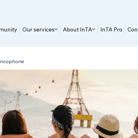
munity
Our services
About InTA
InTA Pro
Con
ancophone