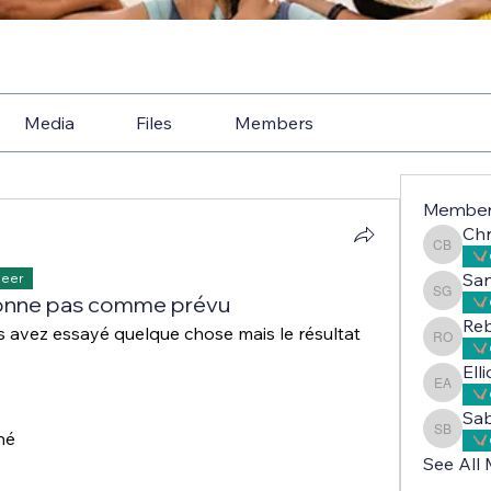
Media
Files
Members
Membe
Chr
Christe
Sa
Peer
ionne pas comme prévu
Sandri
Reb
 avez essayé quelque chose mais le résultat 
Rebecc
Ell
Elliot 
Sab
hé 
Sabah A
See All