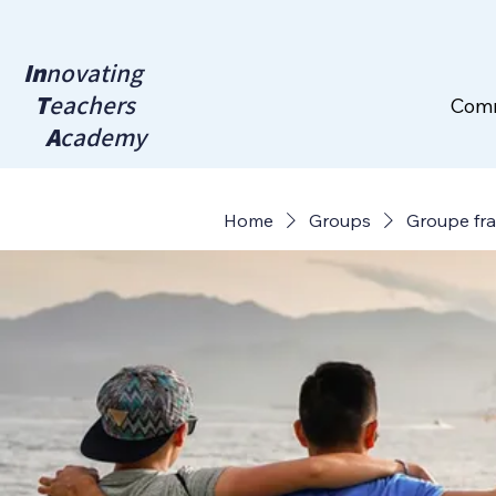
In
novating
T
eachers
Com
A
cademy
Home
Groups
Groupe fr