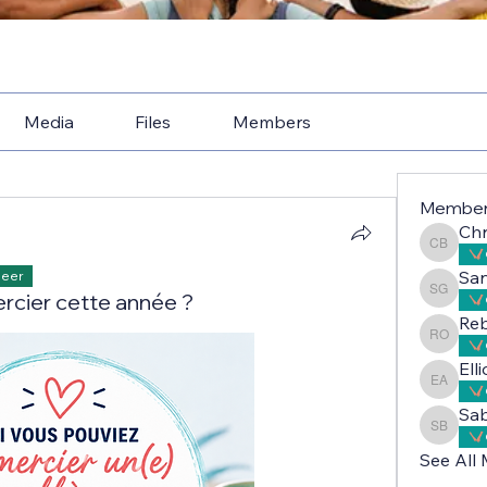
Media
Files
Members
Membe
Chr
Christe
Sa
Peer
rcier cette année ?
Sandri
Reb
Rebecc
Ell
Elliot 
Sab
Sabah A
See All