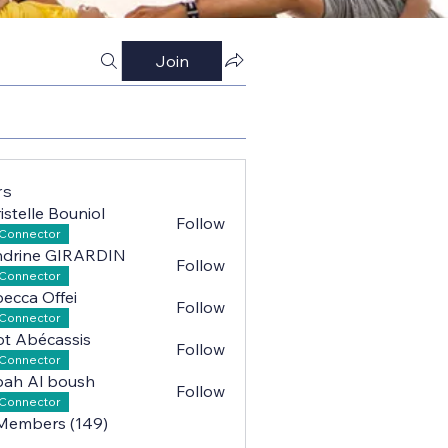
Join
rs
istelle Bouniol
Follow
lle Bouniol
Connector
ndrine GIRARDIN
Follow
ne GIRARDIN
Connector
ecca Offei
Follow
a Offei
Connector
iot Abécassis
Follow
Abécassis
Connector
ah Al boush
Follow
l boush
Connector
 Members (149)