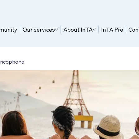
munity
Our services
About InTA
InTA Pro
Con
ancophone