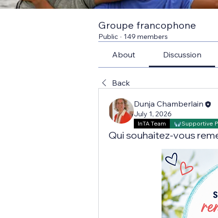
Groupe francophone
Public
·
149 members
About
Discussion
Back
Dunja Chamberlain
July 1, 2026
InTA Team
Supportive 
Qui souhaitez-vous reme