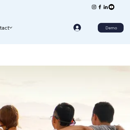
tact
Demo