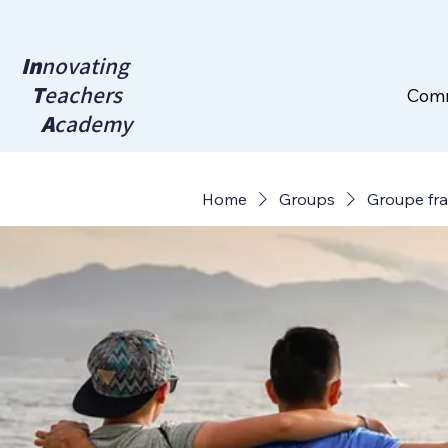
In
novating
T
eachers
Com
A
cademy
Home
Groups
Groupe fr