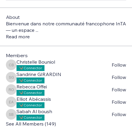
About
Bienvenue dans notre communauté francophone InTA
— un espace
...
Read more
Members
Christelle Bouniol
Follow
Christelle Bouniol
Connector
Sandrine GIRARDIN
Follow
Sandrine GIRARDIN
Connector
Rebecca Offei
Follow
Rebecca Offei
Connector
Elliot Abécassis
Follow
Elliot Abécassis
Connector
Sabah Al boush
Follow
Sabah Al boush
Connector
See All Members (149)