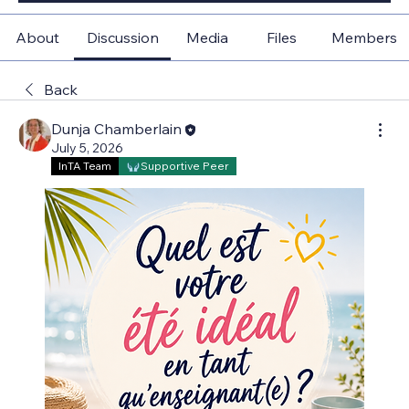
About
Discussion
Media
Files
Members
Back
Dunja Chamberlain
July 5, 2026
InTA Team
Supportive Peer