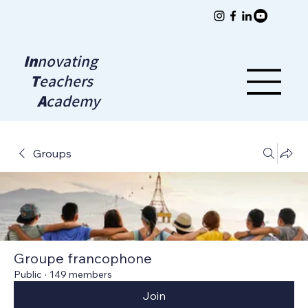
In
novating
T
eachers
A
cademy
Groups
Groupe francophone
Public
·
149 members
Join