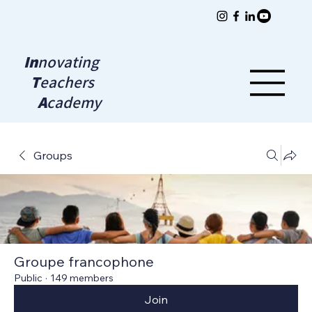
In
novating
T
eachers
A
cademy
Groups
Groupe francophone
Public
·
149 members
Join