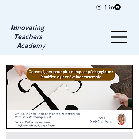
In
novating
T
eachers
A
cademy