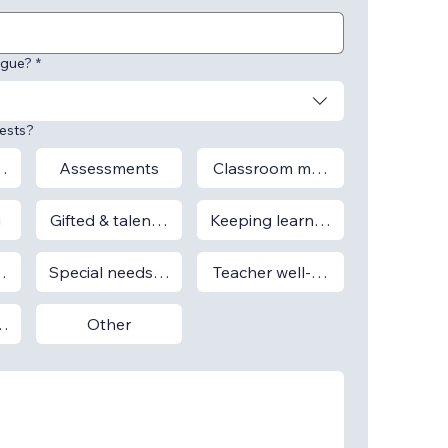
ngue?
*
rests?
igence
Assessments
Classroom management
g
Gifted & talented students
Keeping learner motivation hig
ning
Special needs education
Teacher well-being
ship
Other