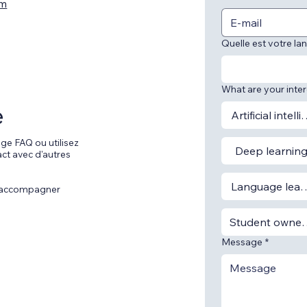
om
Quelle est votre la
What are your inte
e
Artificial intell
ge FAQ ou utilisez
Deep learnin
ct avec d'autres
Language lear
us accompagner
Student owner
Message
*