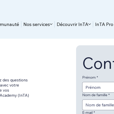
mmunauté
Nos services
Découvrir InTA
InTA Pro
Con
Prénom
*
z des questions
 avec votre
e vos
 Academy (InTA)
Nom de famille
*
E-mail
*