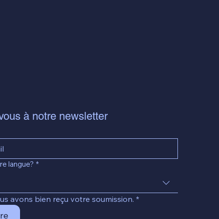
ous à notre newsletter
re langue?
*
ous avons bien reçu votre soumission.
*
re