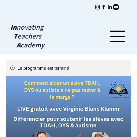
In
novating
T
eachers
A
cademy
Le programme est terminé