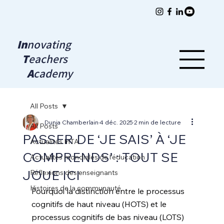
In
novating
T
eachers
A
cademy
All Posts
Dunja Chamberlain
4 déc. 2025
2 min de lecture
All Posts
PASSER DE ‘JE SAIS’ À ‘JE
Actualités InTA
COMPRENDS’ : TOUT SE
Actualités mondiales de l’éducation
JOUE ICI
Réflexions des enseignants
Histoires de la communauté
Pourquoi la distinction entre le processus 
cognitifs de haut niveau (HOTS) et le 
processus cognitifs de bas niveau (LOTS) 